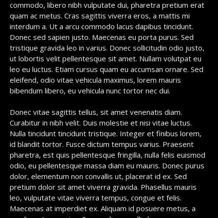
commodo, libero nibh vulputate dui, pharetra pretium erat
quam ac metus. Cras sagittis viverra eros, a mattis mi
interdum a. Ut a arcu commodo lacus dapibus tincidunt.
Donec sed sapien justo. Maecenas eu porta purus. Sed
tristique gravida leo in varius. Donec sollicitudin odio justo,
ut lobortis velit pellentesque sit amet. Nullam volutpat eu
leo eu luctus. Etiam cursus quam eu accumsan ornare. Sed
eleifend, odio vitae vehicula maximus, lorem mauris
bibendum libero, eu vehicula nunc tortor nec dui.
Donec vitae sagittis tellus, sit amet venenatis diam.
Curabitur in nibh velit. Duis molestie et nisi vitae luctus.
Nulla tincidunt tincidunt tristique. Integer et finibus lorem,
id blandit tortor. Fusce dictum tempus varius. Praesent
pharetra, est quis pellentesque fringilla, nulla felis euismod
odio, eu pellentesque massa diam eu mauris. Donec purus
dolor, elementum non convallis ut, placerat id ex. Sed
pretium dolor sit amet viverra gravida. Phasellus mauris
leo, vulputate vitae viverra tempus, congue et felis.
Maecenas at imperdiet ex. Aliquam id posuere metus, a