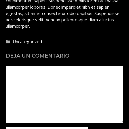
condimentum sapien. Suspendisse mollis lorem ac massa
ullamcorper lobortis. Donec imperdiet nibh et sapien
egestas, sit amet consectetur odio dapibus. Suspendisse
ac scelerisque velit. Aenean pellentesque diam a luctus
ullamcorper.
Categorías
Uncategorized
DEJA UN COMENTARIO
Comentario