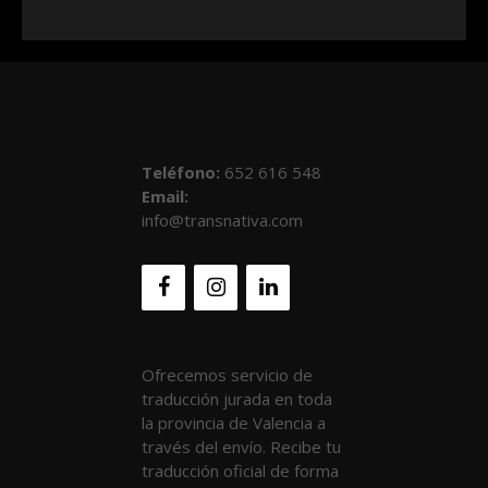
Teléfono
:
652 616 548
Email:
info@transnativa.com
Ofrecemos servicio de
traducción jurada en toda
la provincia de Valencia a
través del envío. Recibe tu
traducción oficial de forma