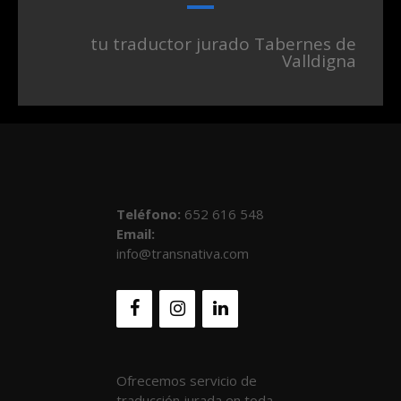
tu traductor jurado Tabernes de
Valldigna
Teléfono
:
652 616 548
Email:
info@transnativa.com
Ofrecemos servicio de
traducción jurada en toda