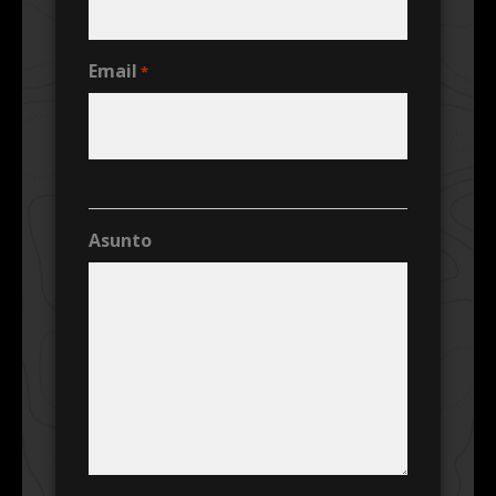
Email
*
Asunto