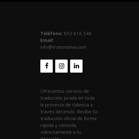
Teléfono
:
652 616 548
Email:
info@transnativa.com
Ofrecemos servicio de
traducción jurada en toda
la provincia de Valencia a
través del envío. Recibe tu
traducción oficial de forma
rápida y cómoda,
«directamente a tu
dirección».