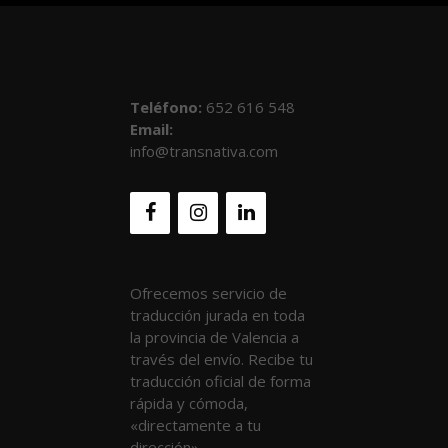
Teléfono
:
652 616 548
Email:
info@transnativa.com
Ofrecemos servicio de
traducción jurada en toda
la provincia de Valencia a
través del envío. Recibe tu
traducción oficial de forma
rápida y cómoda,
«directamente a tu
dirección».