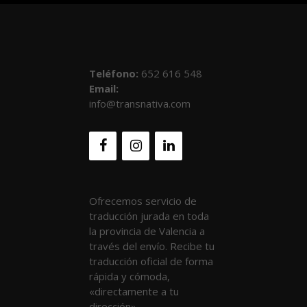
Teléfono
:
652 616 548
Email:
info@transnativa.com
Ofrecemos servicio de
traducción jurada en toda
la provincia de Valencia a
través del envío. Recibe tu
traducción oficial de forma
rápida y cómoda,
«directamente a tu
dirección».